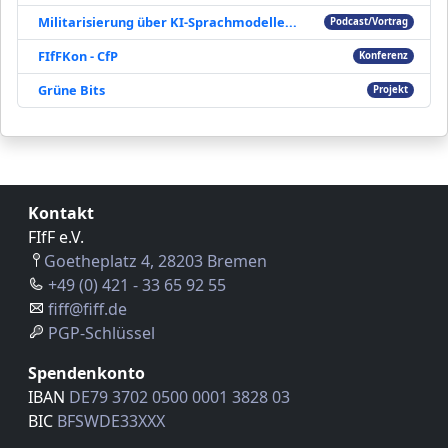
Militarisierung über KI-Sprachmodelle...
Podcast/Vortrag
FIfFKon - CfP
Konferenz
Grüne Bits
Projekt
Kontakt
FIfF e.V.
Goetheplatz 4, 28203 Bremen
+49 (0) 421 - 33 65 92 55
fiff@fiff.de
PGP-Schlüssel
Spendenkonto
IBAN
DE79 3702 0500 0001 3828 03
BIC
BFSWDE33XXX