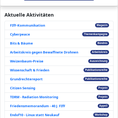
Aktuelle Aktivitäten
FIfF-Kommunikation
Magazin
Cyberpeace
Themenkampagne
Bits & Bäume
Bündnis
Arbeitskreis gegen Bewaffnete Drohnen
Arbeitskreis
Weizenbaum-Preise
Auszeichnung
Wissenschaft & Frieden
Publikationsreihe
Grundrechtereport
Publikationsreihe
Citizen Sensing
Projekt
TDRM - Radiation Monitoring
Projekt
Friedensmemorandum - 40 J. FIfF
Appell
Endof10 - Linux statt Neukauf
Workshop