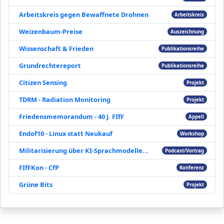
Arbeitskreis gegen Bewaffnete Drohnen
Arbeitskreis
Weizenbaum-Preise
Auszeichnung
Wissenschaft & Frieden
Publikationsreihe
Grundrechtereport
Publikationsreihe
Citizen Sensing
Projekt
TDRM - Radiation Monitoring
Projekt
Friedensmemorandum - 40 J. FIfF
Appell
Endof10 - Linux statt Neukauf
Workshop
Militarisierung über KI-Sprachmodelle...
Podcast/Vortrag
FIfFKon - CfP
Konferenz
Grüne Bits
Projekt