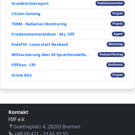
Grundrechtereport
Publikationsreihe
Citizen Sensing
Projekt
TDRM - Radiation Monitoring
Projekt
Friedensmemorandum - 40 J. FIfF
Appell
Endof10 - Linux statt Neukauf
Workshop
Militarisierung über KI-Sprachmodelle...
Podcast/Vortrag
FIfFKon - CfP
Konferenz
Grüne Bits
Projekt
Kontakt
FIfF e.V.
Goetheplatz 4, 28203 Bremen
+49 (0) 421 - 33 65 92 55