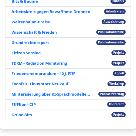
Bits & Bäume
Bündnis
Arbeitskreis gegen Bewaffnete Drohnen
Arbeitskreis
Weizenbaum-Preise
Auszeichnung
Wissenschaft & Frieden
Publikationsreihe
Grundrechtereport
Publikationsreihe
Citizen Sensing
Projekt
TDRM - Radiation Monitoring
Projekt
Friedensmemorandum - 40 J. FIfF
Appell
Endof10 - Linux statt Neukauf
Workshop
Militarisierung über KI-Sprachmodelle...
Podcast/Vortrag
FIfFKon - CfP
Konferenz
Grüne Bits
Projekt