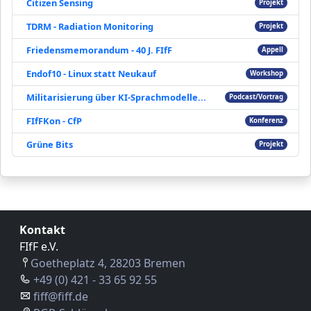
Citizen Sensing
Projekt
TDRM - Radiation Monitoring
Projekt
Friedensmemorandum - 40 J. FIfF
Appell
Endof10 - Linux statt Neukauf
Workshop
Militarisierung über KI-Sprachmodelle...
Podcast/Vortrag
FIfFKon - CfP
Konferenz
Grüne Bits
Projekt
Kontakt
FIfF e.V.
Goetheplatz 4, 28203 Bremen
+49 (0) 421 - 33 65 92 55
fiff@fiff.de