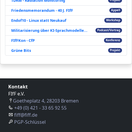
TDRM - Radiation Monitoring
Projekt
Friedensmemorandum - 40 J. FIfF
Appell
Endof10 - Linux statt Neukauf
Workshop
Militarisierung über KI-Sprachmodelle...
Podcast/Vortrag
FIfFKon - CfP
Konferenz
Grüne Bits
Projekt
Kontakt
FIfF e.V.
Goetheplatz 4, 28203 Bremen
+49 (0) 421 - 33 65 92 55
fiff@fiff.de
PGP-Schlüssel