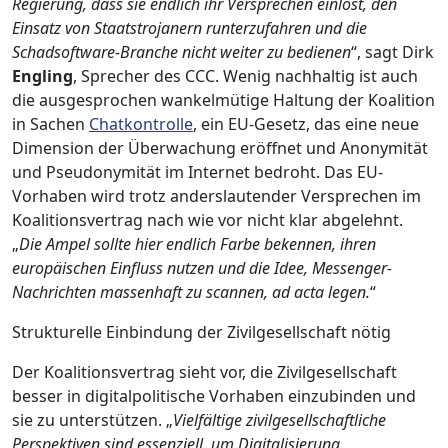
Regierung, dass sie endlich ihr Versprechen einlöst, den
Einsatz von Staatstrojanern runterzufahren und die
Schadsoftware-Branche nicht weiter zu bedienen
“, sagt Dirk
Engling
, Sprecher des CCC. Wenig nachhaltig ist auch
die ausgesprochen wankelmütige Haltung der Koalition
in Sachen
Chatkontrolle
, ein EU-Gesetz, das eine neue
Dimension der Überwachung eröffnet und Anonymität
und Pseudonymität im Internet bedroht. Das EU-
Vorhaben wird trotz anderslautender Versprechen im
Koalitionsvertrag nach wie vor nicht klar abgelehnt.
„
Die Ampel sollte hier endlich Farbe bekennen, ihren
europäischen Einfluss nutzen und die Idee, Messenger-
Nachrichten massenhaft zu scannen, ad acta legen.
“
Strukturelle Einbindung der Zivilgesellschaft nötig
Der Koalitionsvertrag sieht vor, die Zivilgesellschaft
besser in digitalpolitische Vorhaben einzubinden und
sie zu unterstützen. „
Vielfältige zivilgesellschaftliche
Perspektiven sind essenziell, um Digitalisierung