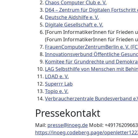
Chaos Computer Club e. V.
D64 – Zentrum für Digitalen Fortschritt e
Deutsche Aidshilfe e. V.
Digitale Gesellschaft e. V.
[Forum InformatikerInnen für Frieden un
(Forum InformatikerInnen für Frieden un
FrauenComputerZentrumBerlin e. V. (FC
Innovationsverbund Öffentliche Gesundh
Komitee für Grundrechte und Demokrati
LAG Selbsthilfe von Menschen mit Behi
LOAD e. V.
Superrr Lab
Topio e. V.
Verbraucherzentrale Bundesverband e.V
Pressekontakt
Mail:
presse@inoeg.de
‌‌‌‌ Mobil: +491762096639
https://inoeg.codeberg.page/openletter122