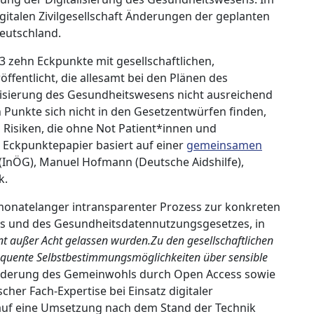
gitalen Zivilgesellschaft Änderungen der geplanten
eutschland.
 zehn Eckpunkte mit gesellschaftlichen,
fentlicht, die allesamt bei den Plänen des
isierung des Gesundheitswesens nicht ausreichend
 Punkte sich nicht in den Gesetzentwürfen finden,
n Risiken, die ohne Not Patient*innen und
Eckpunktepapier basiert auf einer
gemeinsamen
(InÖG), Manuel Hofmann (Deutsche Aidshilfe),
k.
monatelanger intransparenter Prozess zur konkreten
es und des Gesundheitsdatennutzungsgesetzes, in
nt außer Acht gelassen wurden.Zu den gesellschaftlichen
equente Selbstbestimmungsmöglichkeiten über sensible
rderung des Gemeinwohls durch Open Access sowie
her Fach-Expertise bei Einsatz digitaler
 auf eine Umsetzung nach dem Stand der Technik