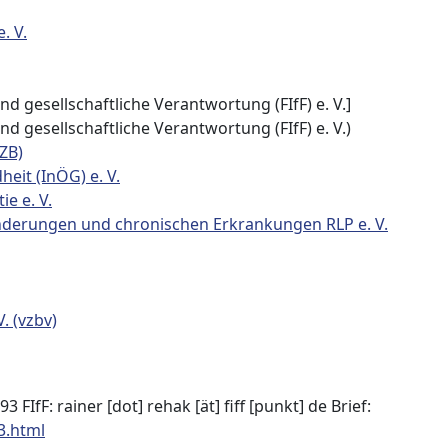
. V.
d gesellschaftliche Verantwortung (FIfF) e. V.]
d gesellschaftliche Verantwortung (FIfF) e. V.)
ZB)
eit (InÖG) e. V.
e e. V.
nderungen und chronischen Erkrankungen RLP e. V.
. (vzbv)
3‌‌‌‌ FIfF:‌ rainer [dot] rehak [ät] fiff [punkt] de Brief:
3.html