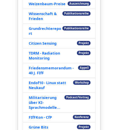
Weizenbaum-Preise
Auszeichnung
Wissenschaft &
Publikationsreihe
Frieden
Grundrechterepo
Publikationsreihe
rt
Citizen Sensing
Projekt
TDRM - Radiation
Projekt
Monitoring
Friedensmemorandum -
Appell
40 J. FIfF
Endof10 - Linux statt
Workshop
Neukauf
Militarisierung
Podcast/Vortrag
über KI-
Sprachmodelle...
FIfFKon - CfP
Konferenz
Grüne Bits
Projekt