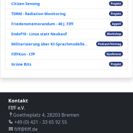
Citizen Sensing
Projekt
TDRM - Radiation Monitoring
Projekt
Friedensmemorandum - 40 J. FIfF
Appell
Endof10 - Linux statt Neukauf
Workshop
Militarisierung über KI-Sprachmodelle...
Podcast/Vortrag
FIfFKon - CfP
Konferenz
Grüne Bits
Projekt
Kontakt
FIfF e.V.
Goetheplatz 4, 28203 Bremen
+49 (0) 421 - 33 65 92 55
fiff@fiff.de