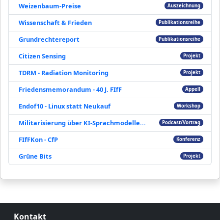
Weizenbaum-Preise
Auszeichnung
Wissenschaft & Frieden
Publikationsreihe
Grundrechtereport
Publikationsreihe
Citizen Sensing
Projekt
TDRM - Radiation Monitoring
Projekt
Friedensmemorandum - 40 J. FIfF
Appell
Endof10 - Linux statt Neukauf
Workshop
Militarisierung über KI-Sprachmodelle...
Podcast/Vortrag
FIfFKon - CfP
Konferenz
Grüne Bits
Projekt
Kontakt