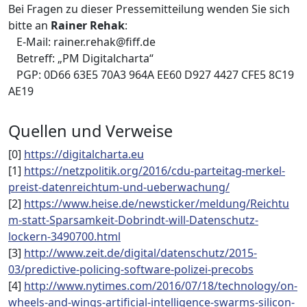
Bei Fragen zu dieser Pressemitteilung wenden Sie sich
bitte an
Rainer Rehak
:
E-Mail: rainer.rehak@fiff.de
Betreff: „PM Digitalcharta“
PGP: 0D66 63E5 70A3 964A EE60 D927 4427 CFE5 8C19
AE19
Quellen und Verweise
[0]
https://digitalcharta.eu
[1]
https://netzpolitik.org/2016/cdu-parteitag-merkel-
preist-datenreichtum-und-ueberwachung/
[2]
https://www.heise.de/newsticker/meldung/Reichtu
m-statt-Sparsamkeit-Dobrindt-will-Datenschutz-
lockern-3490700.html
[3]
http://www.zeit.de/digital/datenschutz/2015-
03/predictive-policing-software-polizei-precobs
[4]
http://www.nytimes.com/2016/07/18/technology/on-
wheels-and-wings-artificial-intelligence-swarms-silicon-