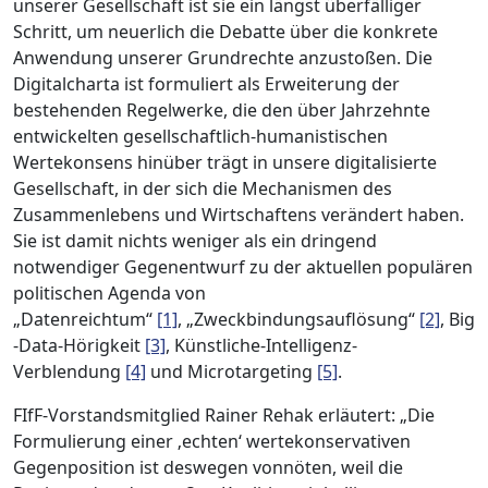
unserer Gesellschaft ist sie ein längst überfälliger
Schritt, um neuerlich die Debatte über die konkrete
Anwendung unserer Grundrechte anzustoßen. Die
Digitalcharta ist formuliert als Erweiterung der
bestehenden Regelwerke, die den über Jahrzehnte
entwickelten gesellschaftlich-humanistischen
Wertekonsens hinüber trägt in unsere digitalisierte
Gesellschaft, in der sich die Mechanismen des
Zusammenlebens und Wirtschaftens verändert haben.
Sie ist damit nichts weniger als ein dringend
notwendiger Gegenentwurf zu der aktuellen populären
politischen Agenda von
„Datenreichtum“
[1]
, „Zweckbindungsauflösung“
[2]
, Big
-Data-Hörigkeit
[3]
, Künstliche-Intelligenz-
Verblendung
[4]
und Microtargeting
[5]
.
FIfF-Vorstandsmitglied Rainer Rehak erläutert: „Die
Formulierung einer ‚echten‘ wertekonservativen
Gegenposition ist deswegen vonnöten, weil die