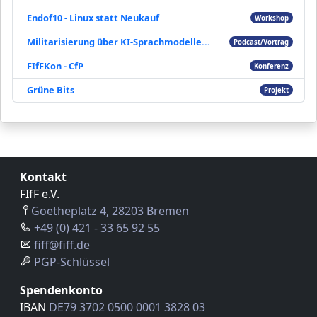
Endof10 - Linux statt Neukauf
Workshop
Militarisierung über KI-Sprachmodelle...
Podcast/Vortrag
FIfFKon - CfP
Konferenz
Grüne Bits
Projekt
Kontakt
FIfF e.V.
Goetheplatz 4, 28203 Bremen
+49 (0) 421 - 33 65 92 55
fiff@fiff.de
PGP-Schlüssel
Spendenkonto
IBAN
DE79 3702 0500 0001 3828 03