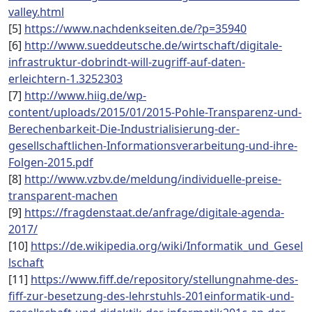
valley.html
[5]
https://www.nachdenkseiten.de/?p=35940
[6]
http://www.sueddeutsche.de/wirtschaft/digitale-
infrastruktur-dobrindt-will-zugriff-auf-daten-
erleichtern-1.3252303
[7]
http://www.hiig.de/wp-
content/uploads/2015/01/2015-Pohle-Transparenz-und-
Berechenbarkeit-Die-Industrialisierung-der-
gesellschaftlichen-Informationsverarbeitung-und-ihre-
Folgen-2015.pdf
[8]
http://www.vzbv.de/meldung/individuelle-preise-
transparent-machen
[9]
https://fragdenstaat.de/anfrage/digitale-agenda-
2017/
[10]
https://de.wikipedia.org/wiki/Informatik_und_Gesel
lschaft
[11]
https://www.fiff.de/repository/stellungnahme-des-
fiff-zur-besetzung-des-lehrstuhls-201einformatik-und-