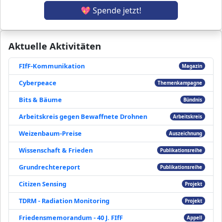
💖 Spende jetzt!
Aktuelle Aktivitäten
FIfF-Kommunikation
Magazin
Cyberpeace
Themenkampagne
Bits & Bäume
Bündnis
Arbeitskreis gegen Bewaffnete Drohnen
Arbeitskreis
Weizenbaum-Preise
Auszeichnung
Wissenschaft & Frieden
Publikationsreihe
Grundrechtereport
Publikationsreihe
Citizen Sensing
Projekt
TDRM - Radiation Monitoring
Projekt
Friedensmemorandum - 40 J. FIfF
Appell