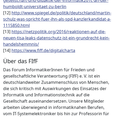
gesellschaft-und-didaktik-der-informatik201c-an-der-
humboldt-universitaet-zu-berlin
[12]
http://www.spiegel.de/politik/deutschland/martin-
schulz-was-spricht-fuer-ihn-als-spd-kanzlerkandidat-a-
1115850.html
[13]
https://netzpolitik.org/2016/reaktionen-auf-die-
neuen-tisa-leaks-datenschutz-ist-ein-grundrecht-kein-
handelshemmnis/
[14]
https://www.fiff.de/digitalcharta
Über das FIfF
Das Forum InformatikerInnen für Frieden und
gesellschaftliche Verantwortung (FIfF) e. V. ist ein
deutschlandweiter Zusammenschluss von Menschen,
die sich kritisch mit Auswirkungen des Einsatzes der
Informatik und Informationstechnik auf die
Gesellschaft auseinandersetzen. Unsere Mitglieder
arbeiten überwiegend in informatiknahen Berufen,
vom IT-Systemelektroniker bis hin zur Professorin für