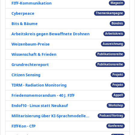
FIfF-Kommunikation
Magazin
Cyberpeace
Themenkampagne
Bits & Bäume
Bündnis
Arbeitskreis gegen Bewaffnete Drohnen
Arbeitskreis
Weizenbaum-Preise
Auszeichnung
Wissenschaft & Frieden
Publikationsreihe
Grundrechtereport
Publikationsreihe
Citizen Sensing
Projekt
TDRM - Radiation Monitoring
Projekt
Friedensmemorandum - 40 J. FIfF
Appell
Endof10 - Linux statt Neukauf
Workshop
Militarisierung über KI-Sprachmodelle...
Podcast/Vortrag
FIfFKon - CfP
Konferenz