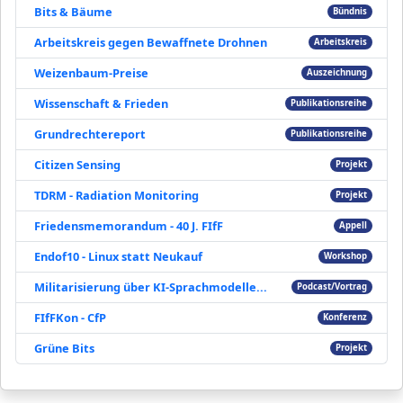
Bits & Bäume
Bündnis
Arbeitskreis gegen Bewaffnete Drohnen
Arbeitskreis
Weizenbaum-Preise
Auszeichnung
Wissenschaft & Frieden
Publikationsreihe
Grundrechtereport
Publikationsreihe
Citizen Sensing
Projekt
TDRM - Radiation Monitoring
Projekt
Friedensmemorandum - 40 J. FIfF
Appell
Endof10 - Linux statt Neukauf
Workshop
Militarisierung über KI-Sprachmodelle...
Podcast/Vortrag
FIfFKon - CfP
Konferenz
Grüne Bits
Projekt